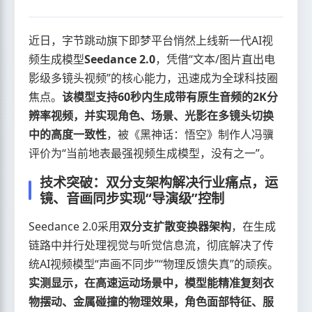
近日，字节跳动旗下即梦平台悄然上线新一代AI视
频生成模型
Seedance 2.0
，凭借“文本/图片直出电
影级多镜头视频”的核心能力，迅速成为全球科技圈
焦点。
该模型支持60秒内生成带有原生音频的2K分
辨率视频，并实现角色、场景、光影在多镜头切换
中的高度一致性
，被《黑神话：悟空》制作人冯骥
评价为“当前地表最强视频生成模型，没有之一”。
技术突破：双分支架构解决行业痛点，运
镜、音画同步实现“导演级”控制
Seedance 2.0采用
双分支扩散变换器架构
，在生成
链路中并行处理视觉与听觉信息流，彻底解决了传
统AI视频模型“声画不同步”“物理反馈失真”的顽疾。
实测显示，在高速运动场景中，模型能精准复刻衣
物摆动、金属碰撞的物理效果，角色面部特征、服