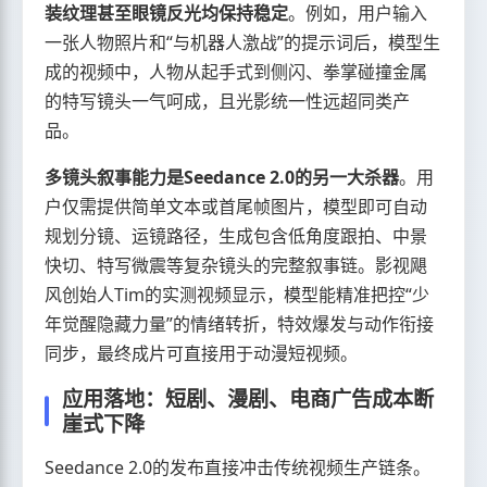
装纹理甚至眼镜反光均保持稳定
。例如，用户输入
一张人物照片和“与机器人激战”的提示词后，模型生
成的视频中，人物从起手式到侧闪、拳掌碰撞金属
的特写镜头一气呵成，且光影统一性远超同类产
品。
多镜头叙事能力是Seedance 2.0的另一大杀器
。用
户仅需提供简单文本或首尾帧图片，模型即可自动
规划分镜、运镜路径，生成包含低角度跟拍、中景
快切、特写微震等复杂镜头的完整叙事链。影视飓
风创始人Tim的实测视频显示，模型能精准把控“少
年觉醒隐藏力量”的情绪转折，特效爆发与动作衔接
同步，最终成片可直接用于动漫短视频。
应用落地：短剧、漫剧、电商广告成本断
崖式下降
Seedance 2.0的发布直接冲击传统视频生产链条。