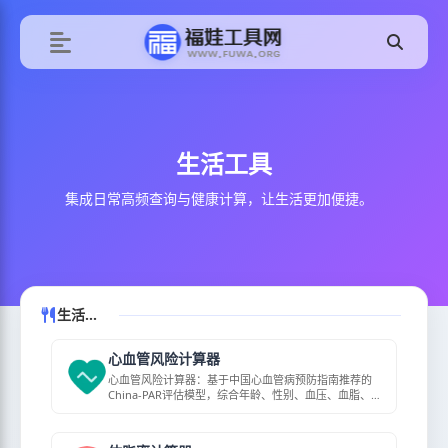
生活工具
集成日常高频查询与健康计算，让生活更加便捷。
生活工具
心血管风险计算器
心血管风险计算器：基于中国心血管病预防指南推荐的
China-PAR评估模型，综合年龄、性别、血压、血脂、吸
烟、糖尿病等危险因素，科学评估未来...