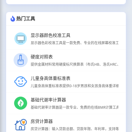
热门工具
显示器颜色校准工具
显示器色彩校准工具是一款免费、专业的在线屏幕校准工具，支持
硬度对照表
提供金属材料常用硬度标尺换算表（布氏HB、洛氏HRC、维氏HV、
儿童身高体重标准表
儿童身高体重标准表提供0-18岁男孩和女孩身高体重详细分级标准（
基础代谢率计算器
基础代谢率计算器是一款专业、免费的在线BMR计算工具，用于
房贷计算器
房贷计算器：输入贷款总额、贷款年限、年利率，支持等额本息/