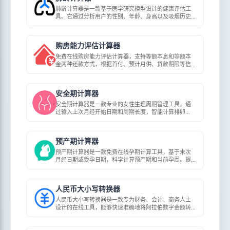
肺龄计算器是一款基于医学研究模型设计的健康评估工
具。它通过分析用户的性别、年龄、身高以及吸烟历史
等关键因素，估算肺部的实际功能年龄...
购房能力评估计算器
免费在线购房能力评估计算器，支持等额本息和等额本
金两种还款方式，根据首付、预计月供、贷款期限等信
息，自动计算房屋单价、总价、贷款金...
安全期计算器
安全期计算器是一款专业的女性生理周期管理工具。通
过输入上次月经开始日期和周期长度，智能计算排卵
期、安全期、危险期及下次月经时间。适...
预产期计算器
预产期计算器是一款免费在线孕期计算工具，基于末次
月经日期或受孕日期，科学计算预产期和当前孕周。提
供详细的孕期时间线、胎儿发育阶段、...
人民币大小写转换器
人民币大小写转换器是一款专为财务、会计、商务人士
设计的在线工具，能够快速准确地将阿拉伯数字金额转
换为符合国家标准的中文大写金额。本...