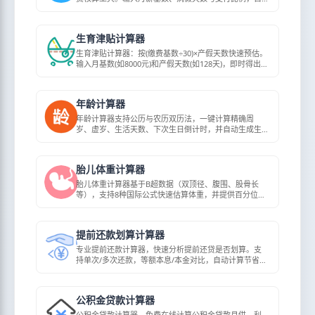
动得出应付病假工资总额，并依据当地...
生育津贴计算器
生育津贴计算器：按(缴费基数÷30)×产假天数快速预估。
输入月基数(如8000元)和产假天数(如128天)，即时得出津
贴金额。免费、精准，帮助职场...
年龄计算器
年龄计算器支持公历与农历双历法，一键计算精确周
岁、虚岁、生活天数、下次生日倒计时，并自动生成生
肖、星座、天干地支、节气及传统节日信...
胎儿体重计算器
胎儿体重计算器基于B超数据（双顶径、腹围、股骨长
等），支持8种国际公式快速估算体重，并提供百分位解
读与生长曲线。孕期监护好帮手，立即...
提前还款划算计算器
专业提前还款计算器，快速分析提前还贷是否划算。支
持单次/多次还款，等额本息/本金对比，自动计算节省利
息、剩余期数、新月供，一键导出还...
公积金贷款计算器
公积金贷款计算器，免费在线计算公积金贷款月供、利