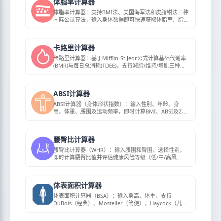
体脂率计算器
体脂率计算器：支持BMI法、美国海军法和皮脂钳法三种
国际公认算法，输入身体数据即可快速获取体脂率、脂
肪量、瘦体重等关键指标，并提供健康...
卡路里计算器
卡路里计算器：基于Mifflin-St Jeor公式计算基础代谢率
(BMR)与每日总消耗(TDEE)，支持减脂/维持/增肌三种目
标模式，自动调整每日热量摄入建...
ABSI计算器
ABSI计算器（身体形状指数）：输入性别、年龄、身
高、体重、腰围及运动频率，即时计算BMI、ABSI及Z-
Score，评估中心性肥胖及心血管疾病风险...
腰臀比计算器
腰臀比计算器（WHR）：输入腰围和臀围，选择性别，
即时计算腰臀比值并评估健康风险等级（低/中/高风
险）。腰臀比是比BMI更精准的腹部肥胖与...
体表面积计算器
体表面积计算器（BSA）：输入身高、体重，支持
DuBois（经典）、Mosteller（简便）、Haycock（儿
童）三种常用公式，即时计算体表面积(m²)。...