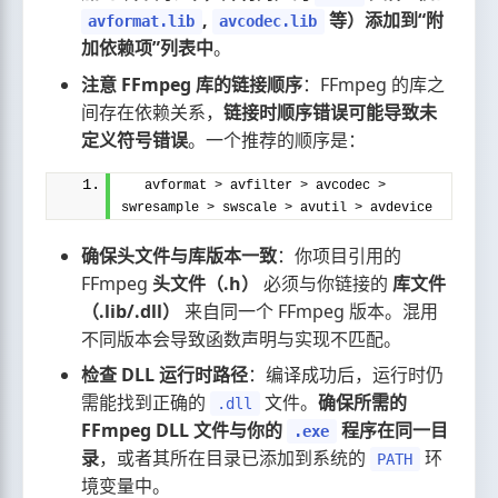
,
等）添加到“附
avformat.lib
avcodec.lib
加依赖项”列表中
。
注意 FFmpeg 库的链接顺序
：FFmpeg 的库之
间存在依赖关系，
链接时顺序错误可能导致未
定义符号错误
。一个推荐的顺序是：
  avformat > avfilter > avcodec > 
swresample > swscale > avutil > avdevice
确保头文件与库版本一致
：你项目引用的
FFmpeg
头文件（.h）
必须与你链接的
库文件
（.lib/.dll）
来自同一个 FFmpeg 版本。混用
不同版本会导致函数声明与实现不匹配。
检查 DLL 运行时路径
：编译成功后，运行时仍
需能找到正确的
文件。
确保所需的
.dll
FFmpeg DLL 文件与你的
程序在同一目
.exe
录
，或者其所在目录已添加到系统的
环
PATH
境变量中。