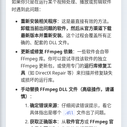
如果你只是在运行某个视频处理、播放或剪辑软件
时遇到此问题：
重新安装相关程序
：这是最直接有效的方法。
卸载当前出问题的软件，然后从官方渠道下载
最新版本并重新安装
。这个过程会覆盖所有正
确的、配套的 DLL 文件。
更新或修复 FFmpeg 依赖
：一些软件会自带
FFmpeg 库。你可以尝试寻找该软件的独立
FFmpeg 更新包，或使用专门的
运行库修复工
具
（如 DirectX Repair 等）来扫描并修复缺失
或损坏的运行库。
手动替换 FFmpeg DLL 文件（高级操作，请谨
慎）
：
确定错误来源
：仔细阅读错误提示，看它
具体指出是哪个
文件出了问题。
.dll
获取正确版本
：从
软件官方
或
FFmpeg 官