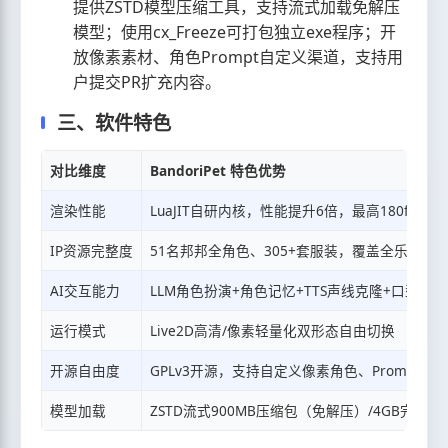
提供ZSTD模型压缩工具，支持流式加载免解压
模型；使用cx_Freeze可打包独立exe程序；开
放像素素材、角色Prompt自定义渠道，支持用
户提交PR扩充内容。
三、软件特色
对比维度
BandoriPet 特色优势
渲染性能
LuaJIT自研内核，性能提升6倍，最高180fps
IP资源完整度
51名邦邦全角色、305+套服装，覆盖全乐队
AI交互能力
LLM角色扮演+角色记忆+TTS声线克隆+口型同步
运行模式
Live2D高清/像素轻量化双形态自由切换
开源自由度
GPLv3开源，支持自定义像素角色、Prompt、
模型加载
ZSTD流式900MB压缩包（免解压）/4GB完整7