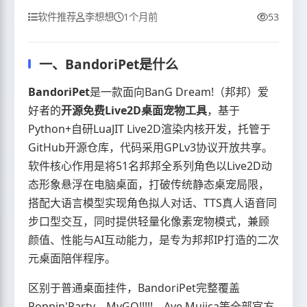
软件推荐
李想想
1个月前
53
一、BandoriPet是什么
BandoriPet
是一款面向BanG Dream!（邦邦）爱
好者的
开源免费Live2D桌面宠物工具
，基于
Python+自研LuaJIT Live2D渲染内核开发，托管于
GitHub开源仓库，代码采用GPLv3协议开放共享。
软件核心作用是将51名邦邦全系列角色以Live2D动
态形象悬浮在电脑桌面，打破传统静态桌宠局限，
搭配大语言模型实现角色拟人对话、TTS真人语音同
步口型交互，同时提供轻量化像素宠物模式，兼顾
颜值、性能与AI互动能力，是专为邦邦IP打造的二次
元桌面陪伴程序。
区别于普通桌面挂件，BandoriPet完整覆盖
Poppin'Party、MyGO!!!!!、Ave Mujica等全部官方