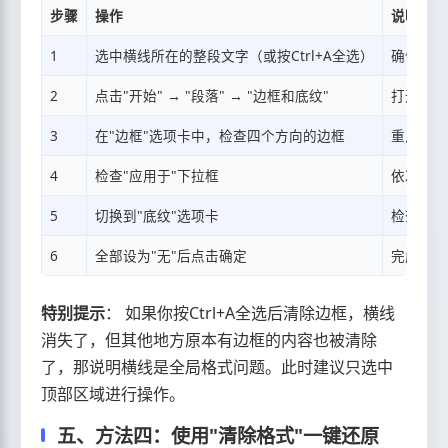
步骤
操作
说明
1
选中横线所在的整段文字（或按Ctrl+A全选）
确保选中
2
点击"开始" → "段落" → "边框和底纹"
打开对话
3
在"边框"选项卡中，检查四个方向的边框
重点看上
4
检查"应用于"下拉框
依次选择
5
切换到"底纹"选项卡
检查是否
6
全部设为"无"后点击确定
完成清除
特别提示
： 如果你按Ctrl+A全选后清除边框，横线
消失了，但其他地方原本有边框的内容也被清除
了，那说明横线是全局格式问题。此时建议只选中
顶部区域进行操作。
五、方法四：使用"清除格式"一键还原