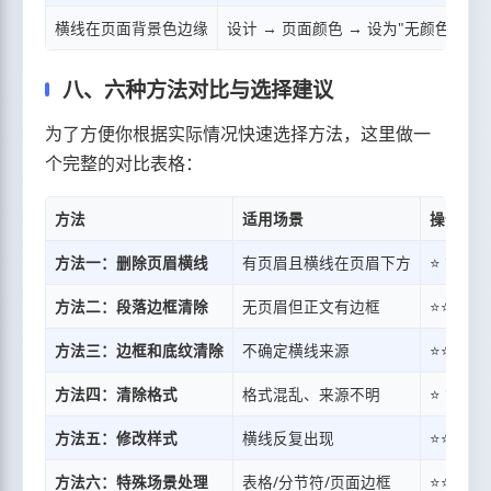
横线在页面背景色边缘
设计 → 页面颜色 → 设为"无颜色"
八、六种方法对比与选择建议
为了方便你根据实际情况快速选择方法，这里做一
个完整的对比表格：
方法
适用场景
操作难度
方法一：删除页眉横线
有页眉且横线在页眉下方
⭐ 简单
方法二：段落边框清除
无页眉但正文有边框
⭐⭐ 中等
方法三：边框和底纹清除
不确定横线来源
⭐⭐ 中等
方法四：清除格式
格式混乱、来源不明
⭐ 简单
方法五：修改样式
横线反复出现
⭐⭐⭐ 较
方法六：特殊场景处理
表格/分节符/页面边框
⭐⭐⭐ 较