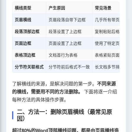
横线类型
产生原因
常见场景
页眉横线
页眉段落自带下边框
几乎所有带页眉的文
段落顶部边框
段落设置了上边框
复制粘贴后格式残留
页面边框
页面设置了上边框
使用了特定页面边框
表格顶边框
文档首行为表格
表格紧贴页面顶部
分节符关联格式
分节符前后格式不一致
长文档多节排版
了解横线的来源，是解决问题的第一步。
不同来源
的横线，需要用不同的方法删除。
下面将逐一介绍
每种方法的具体操作步骤。
二、方法一：删除页眉横线（最常见原
因）
超过80%的Word顶部横线问题，都是由页眉横线造