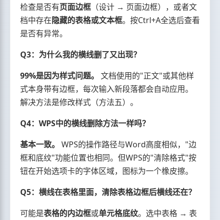
检查是否有
页面边框
（设计 → 页面边框），或者文
档中存在
隐藏的表格或文本框
。按Ctrl+A全选后查看
是否有异常。
Q3：为什么我的横线删了又出现？
99%是因为样式问题。
文档使用的"正文"或其他样
式本身带有边框，每次输入新段落都会自动应用。
解决方法是修改样式（方法五）。
Q4：WPS中的横线删除方法一样吗？
基本一致。
WPS的操作路径与Word高度相似，"边
框和底纹"功能位置也相同。但WPS的"清除格式"按
钮在开始选项卡的字体区域，图标为一个橡皮擦。
Q5：横线在表格里面，清除表格边框后横线还在？
可能是
表格的内边框
或
单元格底纹
。选中表格 → 表