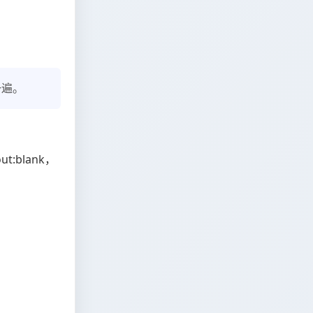
一遍。
t:blank，