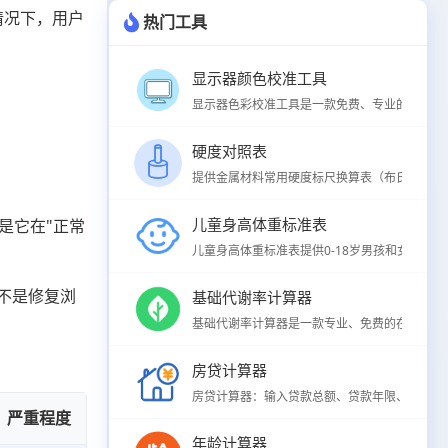
情况下，用户
热门工具
显示器颜色校准工具
显示器色彩校准工具是一款免费、专业的在线屏幕
硬度对照表
提供金属材料常用硬度标尺换算表（布氏HB、洛氏H
儿童身高体重标准表
是它在"正常
儿童身高体重标准表提供0-18岁男孩和女孩身高
不是修复浏
基础代谢率计算器
基础代谢率计算器是一款专业、免费的在线BMR
房贷计算器
房贷计算器：输入贷款总额、贷款年限、年利率，
严重程度
年龄计算器