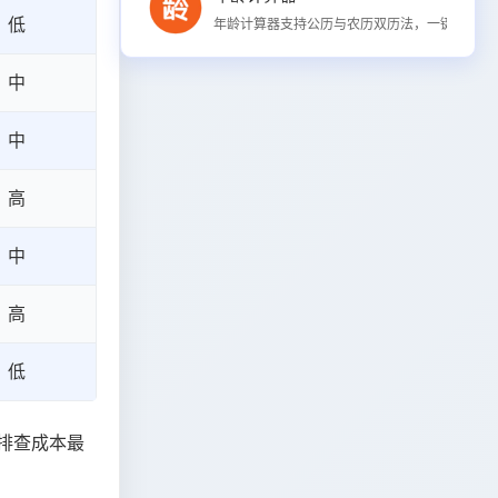
低
年龄计算器支持公历与农历双历法，一键计算精确
中
中
高
中
高
低
排查成本最