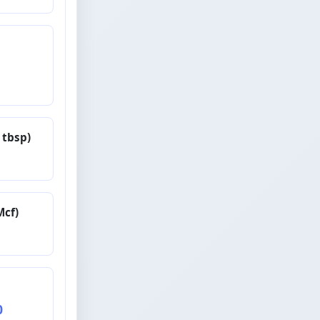
tbsp)
cf)
0