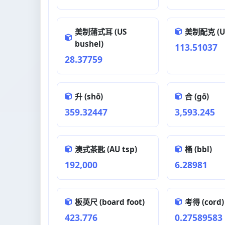
美制蒲式耳 (US
美制配克 (US
bushel)
113.51037
28.37759
升 (shō)
合 (gō)
359.32447
3,593.245
澳式茶匙 (AU tsp)
桶 (bbl)
192,000
6.28981
板英尺 (board foot)
考得 (cord)
423.776
0.27589583