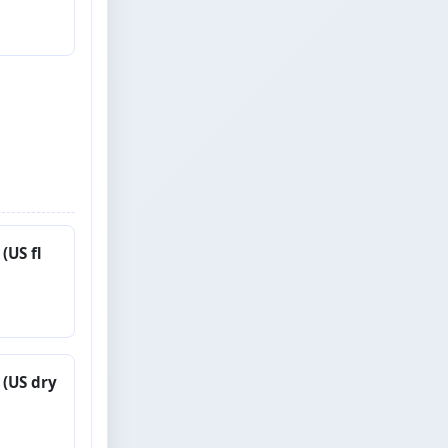
US fl
US dry