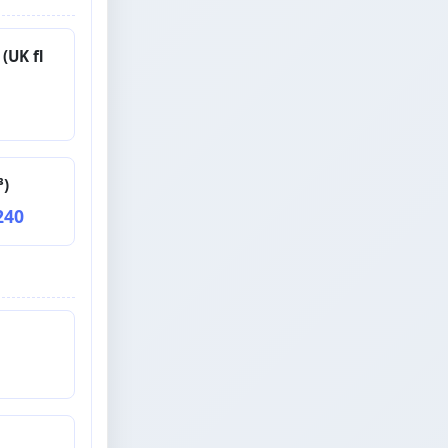
UK fl
)
240