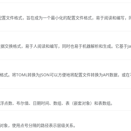
guage）是一种配置文件格式，旨在成为一个最小化的配置文件格式，易于阅读和编写
是一种轻量级的数据交换格式，易于人阅读和编写，同时也易于机器解析和生成。它基于Java
准格式。将TOML转换为JSON可以方便地将配置文件转换为API数据，或
整数、浮点数、布尔值、日期时间、数组、表（嵌套对象）和表数组。
N的嵌套对象，使用点号分隔的路径表示层级关系。