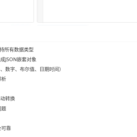
，支持所有数据类型
成JSON嵌套对象
串、数字、布尔值、日期时间）
解析
自动转换
问题
全可靠