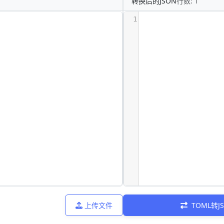
转换后的JSON
行数:
1
1
上传文件
TOML转J