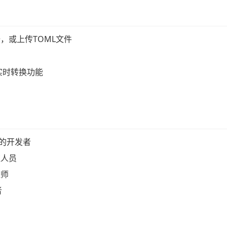
，或上传TOML文件
启实时转换功能
件
据的开发者
维人员
程师
者