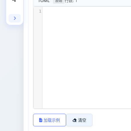
TOML
行数:
1
原始
1
加载示例
清空