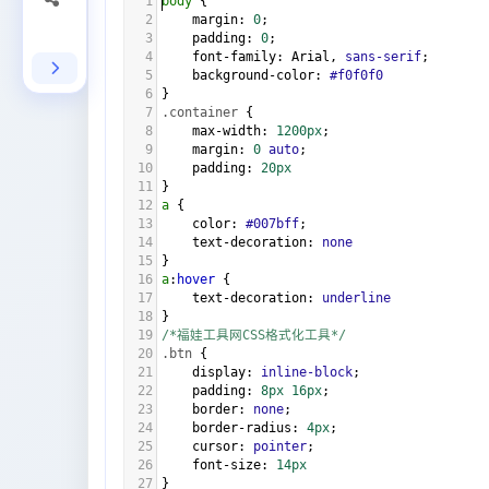
1
body
 {
2
margin
: 
0
;
3
padding
: 
0
;
4
font-family
: 
Arial
, 
sans-serif
;
5
background-color
: 
#f0f0f0
6
}
7
.container
 {
8
max-width
: 
1200px
;
9
margin
: 
0
auto
;
10
padding
: 
20px
11
}
12
a
 {
13
color
: 
#007bff
;
14
text-decoration
: 
none
15
}
16
a
:
hover
 {
17
text-decoration
: 
underline
18
}
19
/*福娃工具网CSS格式化工具*/
20
.btn
 {
21
display
: 
inline-block
;
22
padding
: 
8px
16px
;
23
border
: 
none
;
24
border-radius
: 
4px
;
25
cursor
: 
pointer
;
26
font-size
: 
14px
27
}