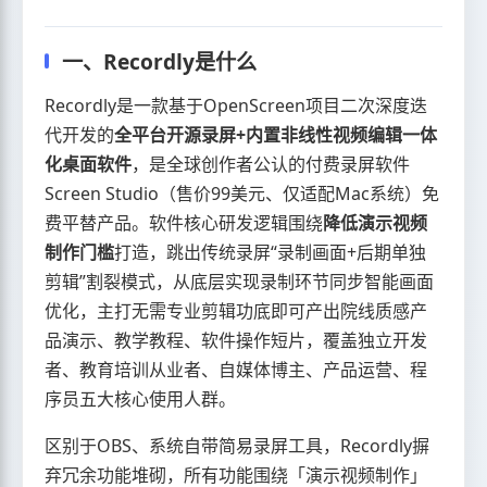
一、Recordly是什么
Recordly是一款基于OpenScreen项目二次深度迭
代开发的
全平台开源录屏+内置非线性视频编辑一体
化桌面软件
，是全球创作者公认的付费录屏软件
Screen Studio（售价99美元、仅适配Mac系统）免
费平替产品。软件核心研发逻辑围绕
降低演示视频
制作门槛
打造，跳出传统录屏“录制画面+后期单独
剪辑”割裂模式，从底层实现录制环节同步智能画面
优化，主打无需专业剪辑功底即可产出院线质感产
品演示、教学教程、软件操作短片，覆盖独立开发
者、教育培训从业者、自媒体博主、产品运营、程
序员五大核心使用人群。
区别于OBS、系统自带简易录屏工具，Recordly摒
弃冗余功能堆砌，所有功能围绕「演示视频制作」