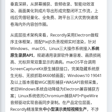
垂直深耕，从屏幕捕获、音频收录、智能动效渲
染、画面美化到成片导出形成完整闭环工作流，上
线后凭借轻量化、全免费、跨平台三大优势快速席
卷海内外内容创作圈。
从底层技术架构来看，Recordly采用Electron做程
序主体框架，搭配PixiJS负责视频实时渲染，针对
Windows、macOS、Linux三大操作系统接入
系统
原生录屏API
，规避通用录屏软件兼容差、画质损耗
高、光标异常双重显示的通病。macOS平台调用
ScreenCaptureKit原生捕获接口，完美隐藏系统原
生光标、无损抓取4K60帧画面；Windows10 19041
及以上版本搭载WGC图形捕获+WASAPI音频采集，
老旧Windows系统自动降级为Electron兼容捕获方
案；Linux系统依托Chromium捕获API+PipeWire
音频驱动实现音画同步录制。在产品定位层面，
Recordly精准聚焦
中小型演示类短视频生产
，不涉