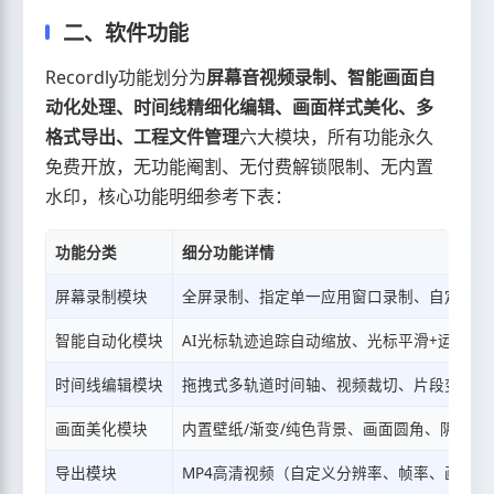
二、软件功能
Recordly功能划分为
屏幕音视频录制、智能画面自
动化处理、时间线精细化编辑、画面样式美化、多
格式导出、工程文件管理
六大模块，所有功能永久
免费开放，无功能阉割、无付费解锁限制、无内置
水印，核心功能明细参考下表：
功能分类
细分功能详情
屏幕录制模块
全屏录制、指定单一应用窗口录制、自定义选
智能自动化模块
AI光标轨迹追踪自动缩放、光标平滑+运动模
时间线编辑模块
拖拽式多轨道时间轴、视频裁切、片段变速（
画面美化模块
内置壁纸/渐变/纯色背景、画面圆角、阴影
导出模块
MP4高清视频（自定义分辨率、帧率、画质）、循环