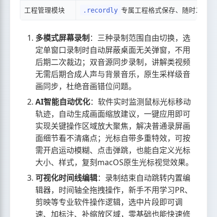
工程管理模块
专属工程格式保存、随时二次打
.recordly
多模式屏幕录制
：三种录制范围自由切换，选
定单窗口录制时自动屏蔽桌面无关弹窗，不用
后期二次裁边；双音源同步录制，讲解类视频
无需后期合成人声与背景音乐，原生采样级音
画同步，杜绝音画错位问题。
AI智能自动优化
：软件实时监测鼠标光标移动
轨迹，自动生成画面缩放建议，一键应用即可
实现关键操作区域放大聚焦，解决普通录屏画
面细节看不清痛点；光标自带多重特效，可按
需开启运动模糊、点击弹跳，也能自定义光标
大小、样式，复刻macOS原生光标视觉效果。
可视化时间线编辑
：录制结束自动跳转内置编
辑器，时间轴全拖拽操作，新手不用学习PR、
剪映等专业软件操作逻辑，选中片段即可调
速、加标注、补缩放区域，零基础也能快速修