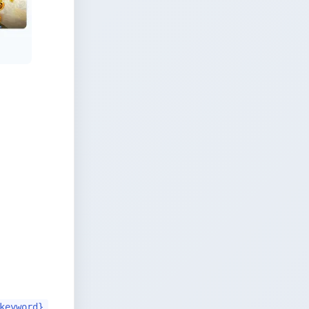
keyword}