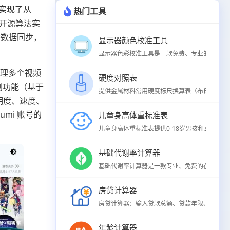
），实现了从
热门工具
K 开源算法实
番数据同步，
显示器颜色校准工具
显示器色彩校准工具是一款免费、专业的在线屏幕
管理多个视频
硬度对照表
剧功能（基于
提供金属材料常用硬度标尺换算表（布氏HB、洛氏H
明度、速度、
mi 账号的
儿童身高体重标准表
儿童身高体重标准表提供0-18岁男孩和女孩身高
基础代谢率计算器
基础代谢率计算器是一款专业、免费的在线BMR
房贷计算器
房贷计算器：输入贷款总额、贷款年限、年利率，
年龄计算器