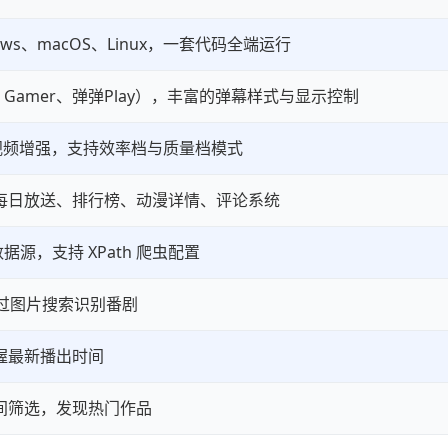
ndows、macOS、Linux，一套代码全端运行
li、Gamer、弹弹Play），丰富的弹幕样式与显示控制
实时视频增强，支持效率档与质量档模式
每日放送、排行榜、动漫详情、评论系统
据源，支持 XPath 爬虫配置
PI 通过图片搜索识别番剧
握最新播出时间
间筛选，发现热门作品