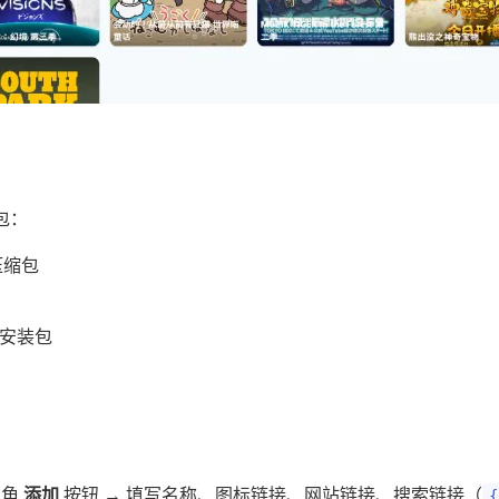
装包：
压缩包
安装包
上角
添加
按钮 → 填写名称、图标链接、网站链接、搜索链接（
{