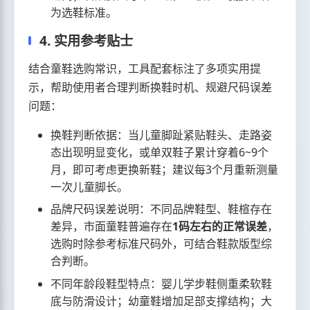
为选鞋标准。
4. 实用参考贴士
结合童鞋选购常识，工具配套标注了多项实用提
示，帮助使用者合理判断换鞋时机、规避尺码误差
问题：
换鞋判断依据：当儿童脚趾紧贴鞋头、走路姿
态出现明显变化，或单双鞋子累计穿着6~9个
月，即可考虑更换新鞋；建议每3个月重新测量
一次儿童脚长。
品牌尺码误差说明：不同品牌鞋型、鞋楦存在
差异，市面童鞋普遍存在
1码左右的正常误差
，
选购时除参考标准尺码外，可结合鞋款版型综
合判断。
不同年龄段鞋型特点：婴儿学步鞋侧重柔软鞋
底与防滑设计；幼童鞋增加足部支撑结构；大