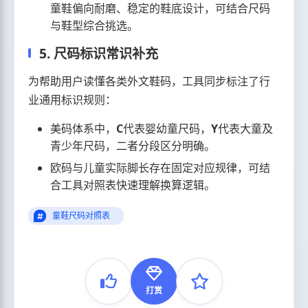
童鞋偏向耐磨、稳定的鞋底设计，可结合尺码
与鞋型综合挑选。
5. 尺码标识常识补充
为帮助用户读懂各类外文鞋码，工具同步标注了行
业通用标识规则：
美码体系中，
C
代表婴幼童尺码，
Y
代表大童及
青少年尺码，二者分段区分明确。
欧码与儿童实际脚长存在固定对应规律，可结
合工具对照表快速理解换算逻辑。
童鞋尺码对照表
打赏