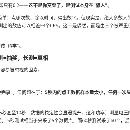
却只有6.2——
这不是你变菜了，是测试本身在"骗人"。
次数）看似简单：点够次数、除以时间，得出数字。但现实是，绝大多数人
测出的数值可以相差
2
3个CPS。这不是偶然，而是由三个被严重
成"科学"。
测=抽奖，长测=真相
最容易被忽视的因素。
快完事"。但问题在于：
5秒内的点击数据样本量太小，任何一次
5秒甚至10秒，数据的稳定性会显著提升。这和功率计测量电压
定。
5秒测试相当于只采了5个数据点，而60秒测试采了60个，