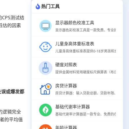
热门工具
的CPS测试结
显示器颜色校准工具
低估的因素
显示器色彩校准工具是一款免费、专业的在线屏幕
儿童身高体重标准表
儿童身高体重标准表提供0-18岁男孩和女孩身高
硬度对照表
提供金属材料常用硬度标尺换算表（布氏HB、洛氏H
房贷计算器
失误或爆发都
房贷计算器：输入贷款总额、贷款年限、年利率，
基础代谢率计算器
的逻辑完全
基础代谢率计算器是一款专业、免费的在线BMR
后者的平均值
年龄计算器