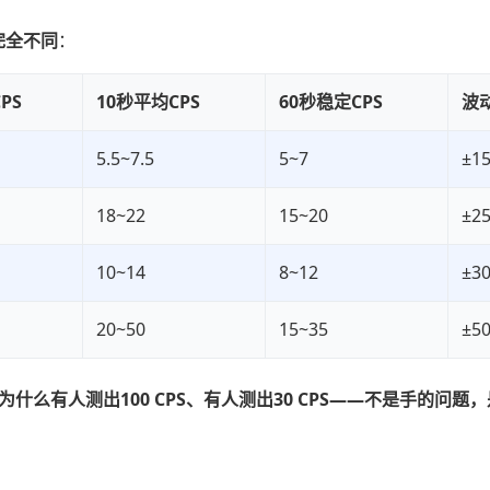
完全不同
：
PS
10秒平均CPS
60秒稳定CPS
波
5.5~7.5
5~7
±1
18~22
15~20
±2
10~14
8~12
±3
20~50
15~35
±5
什么有人测出100 CPS、有人测出30 CPS——不是手的问题