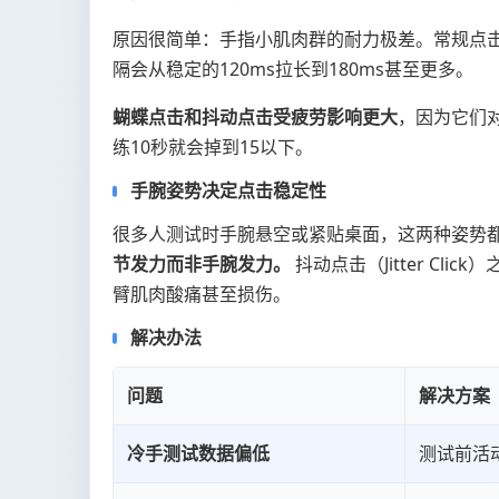
原因很简单：手指小肌肉群的耐力极差。常规点击
隔会从稳定的120ms拉长到180ms甚至更多。
蝴蝶点击和抖动点击受疲劳影响更大
，因为它们对
练10秒就会掉到15以下。
手腕姿势决定点击稳定性
很多人测试时手腕悬空或紧贴桌面，这两种姿势
节发力而非手腕发力。
抖动点击（Jitter C
臂肌肉酸痛甚至损伤。
解决办法
问题
解决方案
冷手测试数据偏低
测试前活