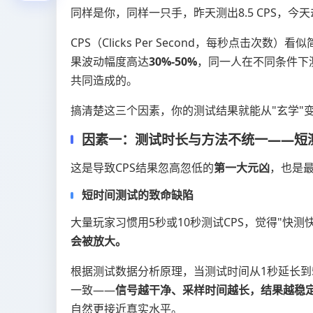
同样是你，同样一只手，昨天测出8.5 CPS，今天
CPS（Clicks Per Second，每秒点击
果波动幅度高达
30%-
50%
，同一人在不同条件下
共同造成的。
搞清楚这三个因素，你的测试结果就能从"玄学"变
因素一：测试时长与方法不统一——短
这是导致CPS结果忽高忽低的
第一大元凶
，也是
短时间测试的致命缺陷
大量玩家习惯用5秒或10秒测试CPS，觉得"快测
会被放大。
根据测试数据分析原理，当测试时间从1秒延长到
一致——
信号越干净、采样时间越长，结果越稳
自然更接近真实水平。