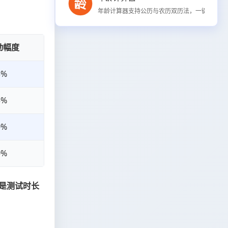
年龄计算器支持公历与农历双历法，一键计算精确
动幅度
5%
5%
0%
0%
，是测试时长