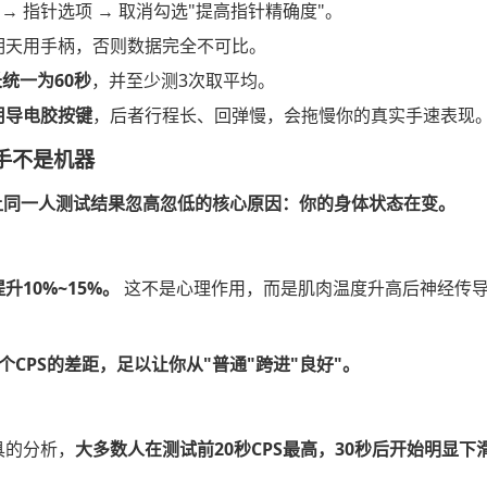
 → 指针选项 → 取消勾选"提高指针精确度"。
明天用手柄，否则数据完全不可比。
统一为60秒
，并至少测3次取平均。
用导电胶按键
，后者行程长、回弹慢，会拖慢你的真实手速表现
手不是机器
让同一人测试结果忽高忽低的核心原因：你的身体状态在变。
10%~15%。
这不是心理作用，而是肌肉温度升高后神经传
1个CPS的差距，足以让你从"普通"跨进"良好"。
具的分析，
大多数人在测试前20秒CPS最高，30秒后开始明显下