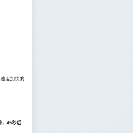
。
导速度加快的
滑，45秒后