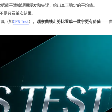
秒数据能平滑掉短期爆发和失误，给出真正稳定的平均值。
不要只看单次结果。
工具（如
CPS-Test
），
观察曲线走势比看单一数字更有价值
——