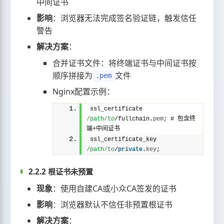
中间证书
影响
：浏览器无法完成签名验证链，触发信任
警告
解决方案
：
合并证书文件：将终端证书与中间证书按
顺序拼接为
文件
.pem
Nginx配置示例：
ssl_certificate 
/path/to
/fullchain.
pem
; # 包含终
端+中间证书
ssl_certificate_key 
/path/to
/
private
.
key
;
2.2.2 根证书未预置
现象
：使用自建CA或小众CA签发的证书
影响
：浏览器默认不信任非预置根证书
解决方案
：