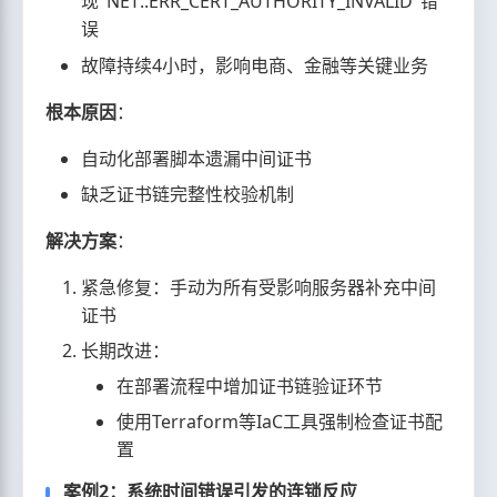
现"NET::ERR_CERT_AUTHORITY_INVALID"错
误
故障持续4小时，影响电商、金融等关键业务
根本原因
：
自动化部署脚本遗漏中间证书
缺乏证书链完整性校验机制
解决方案
：
紧急修复：手动为所有受影响服务器补充中间
证书
长期改进：
在部署流程中增加证书链验证环节
使用Terraform等IaC工具强制检查证书配
置
案例2：系统时间错误引发的连锁反应