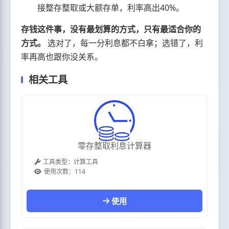
接整存整取或大额存单，利率高出40%。
存钱这件事，没有最划算的方式，只有最适合你的
方式。
选对了，每一分利息都不白拿；选错了，利
率再高也跟你没关系。
相关工具
零存整取利息计算器
工具类型：
计算工具
使用次数：
114
使用