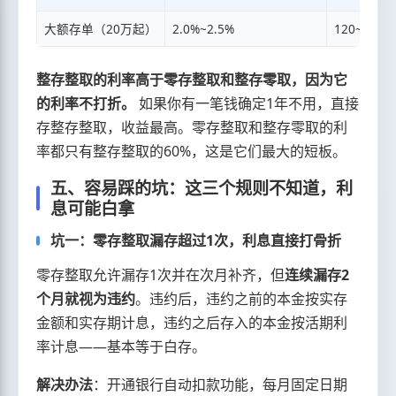
大额存单（20万起）
2.0%~2.5%
120~150元
整存整取的利率高于零存整取和整存零取，因为它
的利率不打折。
如果你有一笔钱确定1年不用，直接
存整存整取，收益最高。零存整取和整存零取的利
率都只有整存整取的60%，这是它们最大的短板。
五、容易踩的坑：这三个规则不知道，利
息可能白拿
坑一：零存整取漏存超过1次，利息直接打骨折
零存整取允许漏存1次并在次月补齐，但
连续漏存2
个月就视为违约
。违约后，违约之前的本金按实存
金额和实存期计息，违约之后存入的本金按活期利
率计息——基本等于白存。
解决办法
：开通银行自动扣款功能，每月固定日期