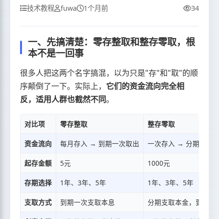
技术教程
fuwa
1个月前
34
一、先搞清楚：零存整取和整存零取，根
本不是一回事
很多人把这两个名字搞混，以为只是"存"和"取"的顺
序颠倒了一下。实际上，
它们的资金流向完全相
反，适用人群也截然不同
。
对比项
零存整取
整存零取
资金流向
每月存入 → 到期一次取出
一次存入 → 分期取出
起存金额
5元
1000元
存期选择
1年、3年、5年
1年、3年、5年
支取方式
到期一次支取本息
分期支取本金，到期支