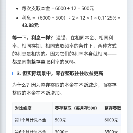
每次支取本金 = 6000 ÷ 12 = 500元
利息 =（6000 + 500）÷ 2 × 12 × 1 × 0.1125% =
43.88元
等一下，利息一样？
没错，在相同本金、相同利
率、相同存期、相同支取频率的条件下，两种方式
的利息是相等的。因为它们的利率本身就相同——
都是同期整存整取利率的60%。
3. 但实际场景中，零存整取往往收益更高
为什么？因为整存零取的本金在不断减少，而零存
整取的本金在不断增加。
对比维度
零存整取（每月存500）
整存零取（一次存
第1个月计息本金
500元
6000元
第6个月计息本金
3000元
3500元