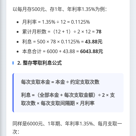
以每月存500元、存1年、年利率1.35%为例：
月利率 = 1.35% ÷ 12 = 0.1125%
累计月积数 =（12 + 1）÷ 2 × 12 =
78
利息 = 500 × 78 × 0.1125% =
43.88元
本息合计 = 6000 + 43.88 =
6043.88元
2. 整存零取利息公式
每次支取本金 = 本金 ÷ 约定支取次数
利息 =（全部本金 + 每次支取金额）÷ 2 × 支
取次数 × 每次支取间隔期 × 月利率
同样是6000元、1年期、年利率1.35%、每月支取一
次：