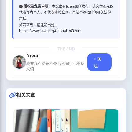
版权及免责申明：
本文由@
fuwa
原创发布。该文章观点仅
代表作者本人，不代表本站立场。本站不承担任何相关法律
责任。
如若转载，请注明出处：
https://www.fuwa.org/tutorials/43.html
THE END
fuwa
+ 关
我爱我的参差不齐 我即是自己的反
注
义词
相关文章