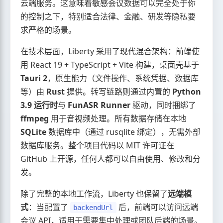
云端服务。这意味着敏感会议数据可以完全处于你
的控制之下，特别适合法律、金融、研发等隐私要
求严格的场景。
在技术层面，Liberty 采用了现代混合架构：前端使
用 React 19 + TypeScript + Vite 构建，桌面壳基于
Tauri 2
，原生能力（文件操作、系统凭据、数据库
等）由
Rust
提供。转写链路则通过内置的
Python
3.9 运行时
与
FunASR Runner
驱动，同时捆绑了
ffmpeg
用于音视频处理。所有数据存储在本地
SQLite
数据库中（通过 rusqlite 绑定），无需外部
数据库服务。整个项目代码以 MIT 许可证在
GitHub 上开源，任何人都可以自由使用、修改和分
发。
除了完整的本地工作流，Liberty 也保留了
远端模
式
：当配置了
后，前端可以访问远端
backendUrl
会议 API，适用于需要集中处理或团队后端的场景。